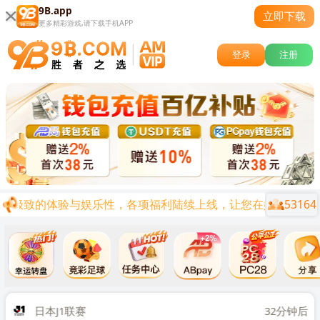
9B.app
立即下载
更多精彩游戏,请下载手机APP
登录
注册
53164
到极致的体验与娱乐性，各项福利陆续上线，让您在娱乐的同时兼顾
关闭
时后
日本J1联赛
32分钟后