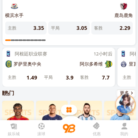
先点击
，再
“添加到主屏幕”
雷茨
横滨水手
鹿岛鹿角
大阪
8
3.35
3.05
2.29
主胜
平局
客胜
主
阿根廷职业联赛
12小时后
阿根廷
罗萨里奥中央
阿尔多希维
里瓦达
1.49
3.9
7.7
主胜
平局
客胜
主胜
热门
更多
娱乐城
滚球
优惠
我的